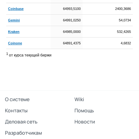
Coinbase
64993,5100
2400,3686
Gemini
64991,0250
54,0734
Kraken
64985,0000
532,4265
Coinone
64891,4375
4,6832
1
от курса текущей биржи
О системе
Wiki
Контакты
Помощь
Деловая сеть
Новости
Разработчикам