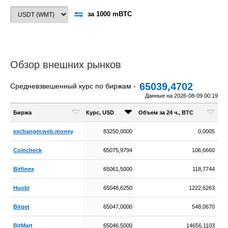
за 1000 mBTC
Обзор внешних рынков
65039,4702
Средневзвешенный курс по биржам -
Данные на 2026-08-09 00:19
Биржа
Курс, USD
Объем за 24 ч., BTC
exchanger.web.money
83250,0000
0,0005
Coincheck
65075,9794
106,6660
Bitfinex
65061,5000
118,7744
Huobi
65048,6250
1222,6263
Bitget
65047,0000
548,0670
BitMart
65046,5000
14656,1103