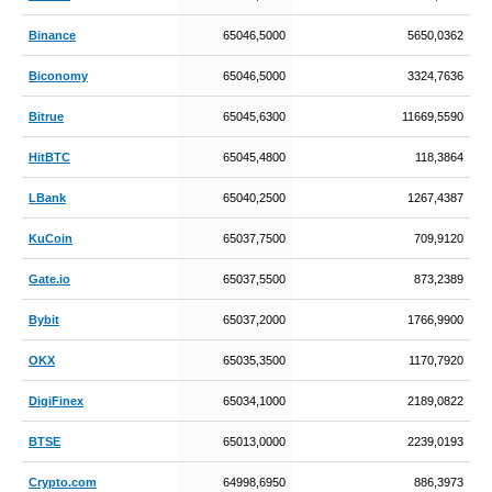
Binance
65046,5000
5650,0362
Biconomy
65046,5000
3324,7636
Bitrue
65045,6300
11669,5590
HitBTC
65045,4800
118,3864
LBank
65040,2500
1267,4387
KuCoin
65037,7500
709,9120
Gate.io
65037,5500
873,2389
Bybit
65037,2000
1766,9900
OKX
65035,3500
1170,7920
DigiFinex
65034,1000
2189,0822
BTSE
65013,0000
2239,0193
Crypto.com
64998,6950
886,3973